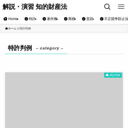
解説・演習 知的財産法
Home
特許
著作権
商標
意匠
不正競争防止
ホーム
特許判例
特許判例
– category –
特許判例