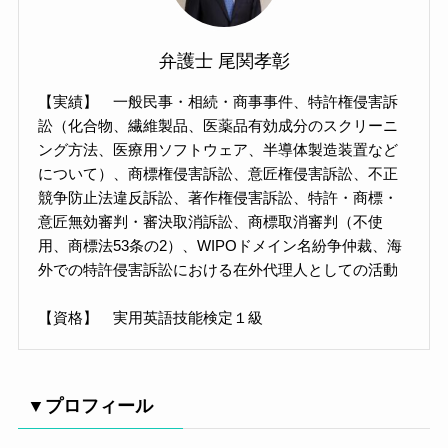
弁護士 尾関孝彰
【実績】 一般民事・相続・商事事件、特許権侵害訴
訟（化合物、繊維製品、医薬品有効成分のスクリーニ
ング方法、医療用ソフトウェア、半導体製造装置など
について）、商標権侵害訴訟、意匠権侵害訴訟、不正
競争防止法違反訴訟、著作権侵害訴訟、特許・商標・
意匠無効審判・審決取消訴訟、商標取消審判（不使
用、商標法53条の2）、WIPOドメイン名紛争仲裁、海
外での特許侵害訴訟における在外代理人としての活動
【資格】 実用英語技能検定１級
▼プロフィール