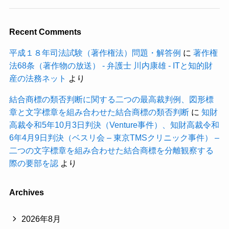
Recent Comments
平成１８年司法試験（著作権法）問題・解答例
に
著作権
法68条（著作物の放送） - 弁護士 川内康雄 - ITと知的財
産の法務ネット
より
結合商標の類否判断に関する二つの最高裁判例、図形標
章と文字標章を組み合わせた結合商標の類否判断
に
知財
高裁令和5年10月3日判決（Venture事件）、知財高裁令和
6年4月9日判決（ベスリ会 – 東京TMSクリニック事件） –
二つの文字標章を組み合わせた結合商標を分離観察する
際の要部を認
より
Archives
2026年8月