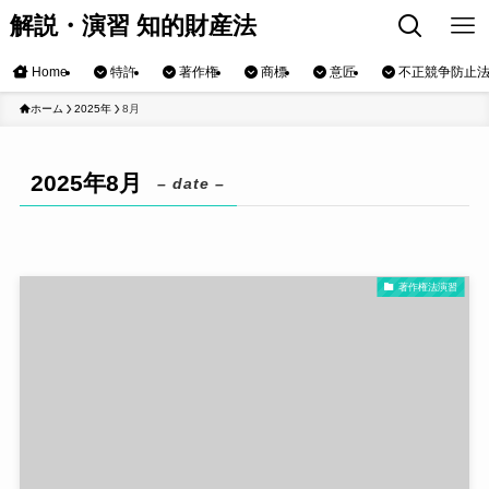
解説・演習 知的財産法
Home
特許
著作権
商標
意匠
不正競争防止
ホーム
2025年
8月
2025年8月
– date –
著作権法演習