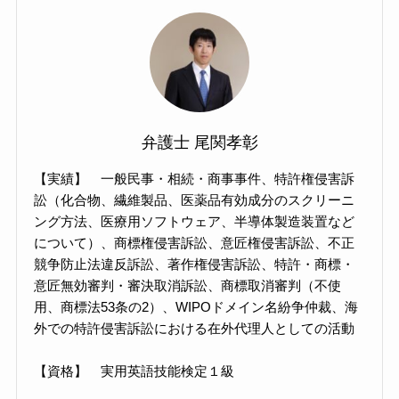
弁護士 尾関孝彰
【実績】 一般民事・相続・商事事件、特許権侵害訴
訟（化合物、繊維製品、医薬品有効成分のスクリーニ
ング方法、医療用ソフトウェア、半導体製造装置など
について）、商標権侵害訴訟、意匠権侵害訴訟、不正
競争防止法違反訴訟、著作権侵害訴訟、特許・商標・
意匠無効審判・審決取消訴訟、商標取消審判（不使
用、商標法53条の2）、WIPOドメイン名紛争仲裁、海
外での特許侵害訴訟における在外代理人としての活動
【資格】 実用英語技能検定１級