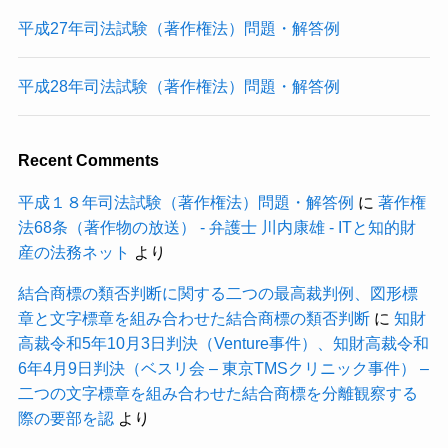
平成27年司法試験（著作権法）問題・解答例
平成28年司法試験（著作権法）問題・解答例
Recent Comments
平成１８年司法試験（著作権法）問題・解答例
に
著作権
法68条（著作物の放送） - 弁護士 川内康雄 - ITと知的財
産の法務ネット
より
結合商標の類否判断に関する二つの最高裁判例、図形標
章と文字標章を組み合わせた結合商標の類否判断
に
知財
高裁令和5年10月3日判決（Venture事件）、知財高裁令和
6年4月9日判決（ベスリ会 – 東京TMSクリニック事件） –
二つの文字標章を組み合わせた結合商標を分離観察する
際の要部を認
より